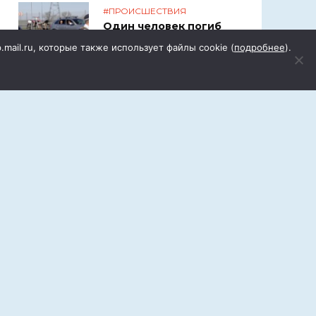
#ПРОИСШЕСТВИЯ
Один человек погиб
и двое ранены в ДТП
p.mail.ru, которые также использует файлы cookie (
подробнее
).
в Цимлянском районе
СЕГОДНЯ
Орловчане отмечают
День ВДВ
Пн
Вт
Ср
Чт
Пт
Сб
Вс
1
2
3
4
5
6
7
8
9
10
11
12
13
14
15
16
17
18
19
20
21
22
23
24
25
26
27
28
29
30
31