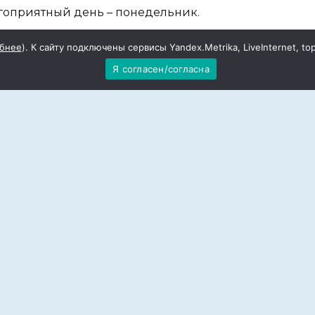
агоприятный день – понедельник.
бнее
). К сайту подключены сервисы Yandex.Metrika, LiveInternet, to
Я согласен/согласна
Инициатива не должна быть наказуема, даже
о рвение и амбиции будут одобрены. Попытка
сет, запаситесь терпением. В выходные
ю, неосторожное слово может послужить
нь – среда, неблагоприятный день – пятница.
 зависеть компенсация, которую вы получите,
айте в ущерб здоровью. Не стоит винить себя в
которыми коллегами по работе. Наступает
ую работу. Выходные удачны для решения