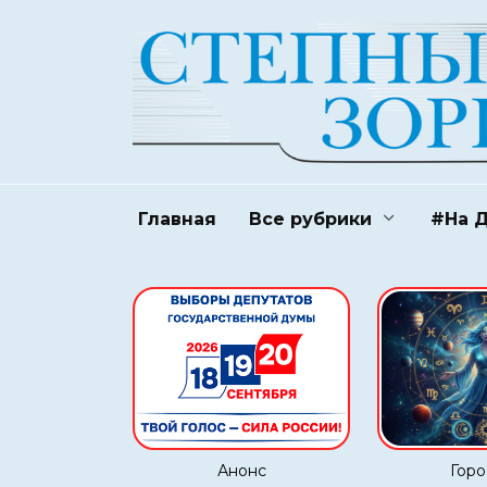
Перейти
к
содержанию
Главная
Все рубрики
#На 
Анонс
Горо