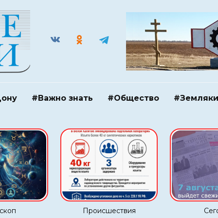
Дону
#Важно знать
#Общество
#Земляк
скоп
Происшествия
Сег