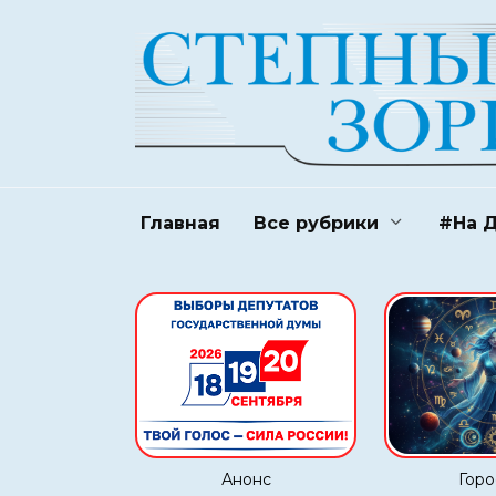
Перейти
к
содержанию
Главная
Все рубрики
#На 
Анонс
Горо