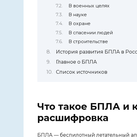
В военных целях
В науке
В охране
В спасении людей
В строительстве
История развития БПЛА в Рос
Главное о БПЛА
Список источников
Что такое БПЛА и к
расшифровка
БПЛА — беспилотный летательный апп