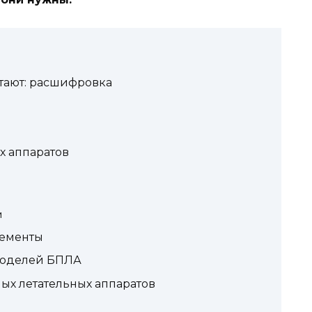
отают: расшифровка
х аппаратов
м
лементы
моделей БПЛА
х летательных аппаратов