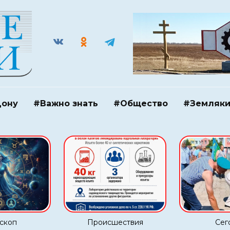
Дону
#Важно знать
#Общество
#Земляк
скоп
Происшествия
Сег