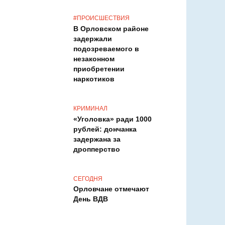
незаконном хранении
наркотического
вещества
#ПРОИСШЕСТВИЯ
В Орловском районе
задержали
подозреваемого в
незаконном
приобретении
наркотиков
КРИМИНАЛ
«Уголовка» ради 1000
рублей: дончанка
задержана за
дропперство
СЕГОДНЯ