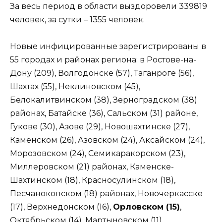
За весь период в области выздоровели 339819
человек, за сутки – 1355 человек.
Новые инфицированные зарегистрированы в
55 городах и районах региона: в Ростове-на-
Дону (209), Волгодонске (57), Таганроге (56),
Шахтах (55), Неклиновском (45),
Белокалитвинском (38), Зерноградском (38)
районах, Батайске (36), Сальском (31) районе,
Гукове (30), Азове (29), Новошахтинске (27),
Каменском (26), Азовском (24), Аксайском (24),
Морозовском (24), Семикаракорском (23),
Миллеровском (21) районах, Каменске-
Шахтинском (18), Красносулинском (18),
Песчанокопском (18) районах, Новочеркасске
(17), Верхнедонском (16),
Орловском (15)
,
Октябрьском (14), Мартыновском (11),