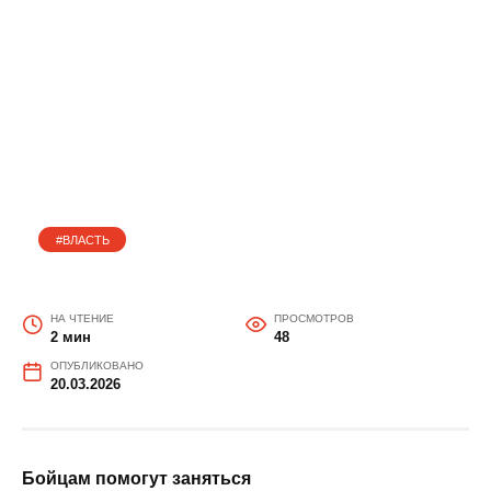
«Единая Россия» в донском
парламенте обеспечила
введение новых льгот для
участников СВО
#ВЛАСТЬ