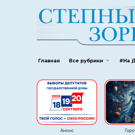
Перейти
к
содержанию
Главная
Все рубрики
#На 
Анонс
Горо