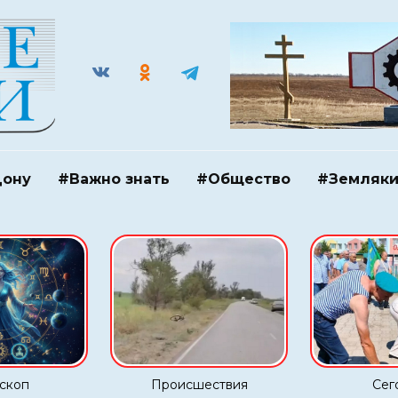
Дону
#Важно знать
#Общество
#Земляк
скоп
Происшествия
Сег