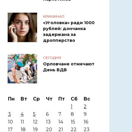
КРИМИНАЛ
«Уголовка» ради 1000
рублей: дончанка
задержана за
дропперство
СЕГОДНЯ
Орловчане отмечают
День ВДВ
Пн
Вт
Ср
Чт
Пт
Сб
Вс
1
2
3
4
5
6
7
8
9
10
11
12
13
14
15
16
17
18
19
20
21
22
23