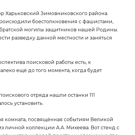
тор Харьковский Зимовниковского района.
 происходили боестолкновения с фашистами,
братской могилы защитников нашей Родины.
сти разведку данной местности и заняться
рспектива поисковой работы есть, к
алеко ещё до того момента, когда будет
 поискового отряда нашли останки 111
лось установить.
ая комната, посвящённая событиям Великой
з личной коллекции А.А. Михеева. Вот стенд с