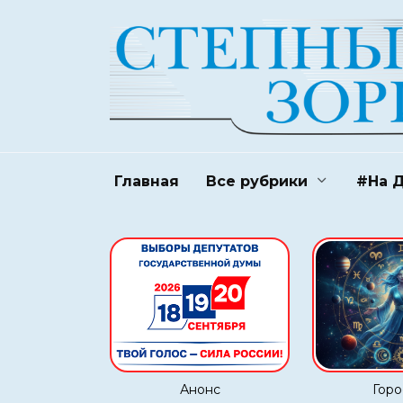
Перейти
к
содержанию
Главная
Все рубрики
#На 
Анонс
Горо