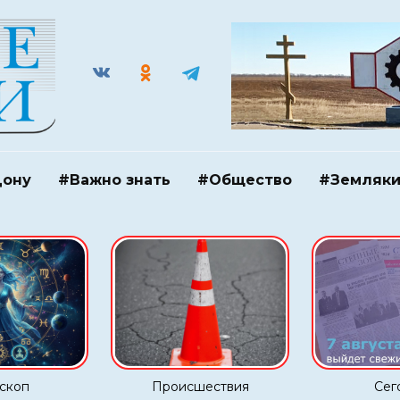
Дону
#Важно знать
#Общество
#Земляк
скоп
Происшествия
Сег