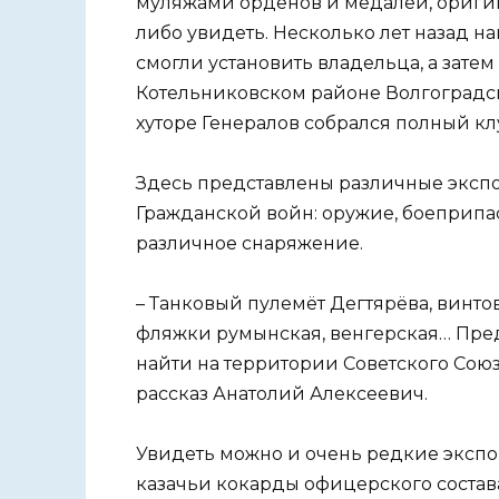
муляжами орденов и медалей, оригин
либо увидеть. Несколько лет назад н
смогли установить владельца, а зате
Котельниковском районе Волгоградско
хуторе Генералов собрался полный клу
Здесь представлены различные эксп
Гражданской войн: оружие, боеприпа
различное снаряжение.
– Танковый пулемёт Дегтярёва, винто
фляжки румынская, венгерская… Пред
найти на территории Советского Союз
рассказ Анатолий Алексеевич.
Увидеть можно и очень редкие экспо
казачьи кокарды офицерского состав