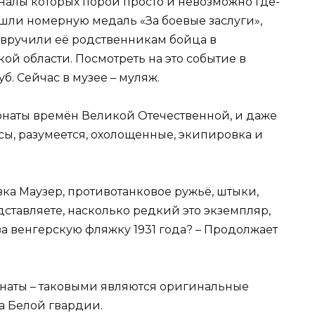
алы которых порой просто и невозможно где-
ашли номерную медаль «За боевые заслуги»,
м вручили её родственникам бойца в
й области. Посмотреть на это событие в
б. Сейчас в музее – муляж.
онаты времён Великой Отечественной, и даже
сы, разумеется, охолощенные, экипировка и
вка Маузер, противотанковое ружьё, штыки,
ставляете, насколько редкий это экземпляр,
а венгерскую фляжку 1931 года? – Продолжает
наты – таковыми являются оригинальные
а Белой гвардии.