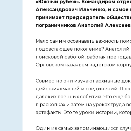
«Южный рубеж». Командиром отде
Александрович Ильченко, и самое
принимает председатель обществе
пограничников Анатолий Алексеев
Мало самим осознавать важность поис
подрастающее поколение? Анатолий 
поисковой работой, работая препода
Орловском казачьем кадетском корпусе
Совместно они изучают архивные доку
действиях частей и соединений. Пос
далёких военных событий. Что ещё бо
в раскопках и затем на уроках труда 
артефакты. Это те уроки истории, кот
Один из самых запоминающихся случае