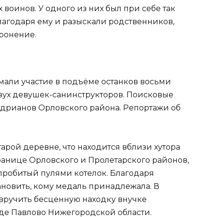
воинов. У одного из них был при себе так
агодаря ему и разыскали родственников,
оронение.
али участие в подъёме останков восьми
вух девушек-санинструкторов. Поисковые
ндрианов Орловского района. Репортажи об
рой деревне, что находится вблизи хутора
ранице Орловского и Пролетарского районов,
 пробитый пулями котелок. Благодаря
ановить, кому медаль принадлежала. В
вручить бесценную находку внучке
оде Павлово Нижегородской области.