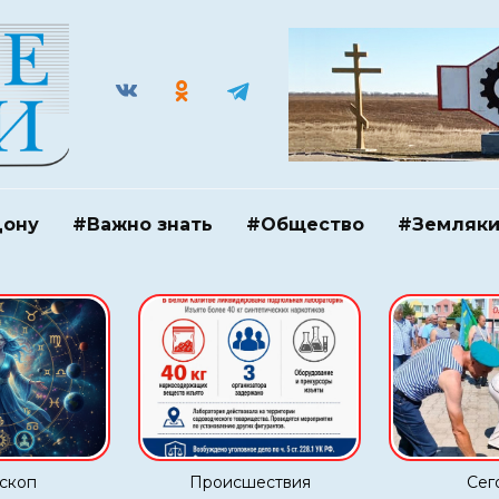
Дону
#Важно знать
#Общество
#Земляк
скоп
Происшествия
Сег