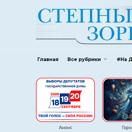
Перейти
к
содержанию
Главная
Все рубрики
#На 
Анонс
Горо