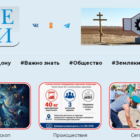
Дону
#Важно знать
#Общество
#Земляк
скоп
Происшествия
Сег