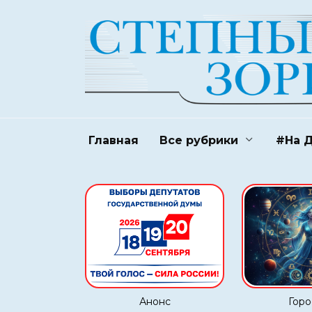
Перейти
к
содержанию
Главная
Все рубрики
#На 
Анонс
Горо