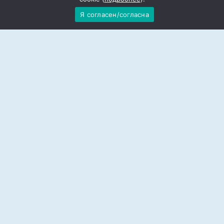
Я согласен/согласна
ФСБ сорвала планы Киева устроить
теракт на военном аэродроме в
Ростове-на-Дону
Главное управление разведки
Минобороны (ГУР МО) Украины
Сетевое издание «Степные зори» Орловского