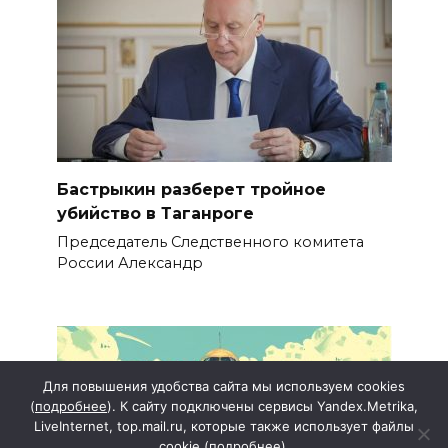
Бастрыкин разберет тройное
убийство в Таганроге
Председатель Следственного комитета
России Александр
Для повышения удобства сайта мы используем cookies
(
подробнее
). К сайту подключены сервисы Yandex.Metrika,
LiveInternet, top.mail.ru, которые также использует файлы
cookie (
подробнее
).