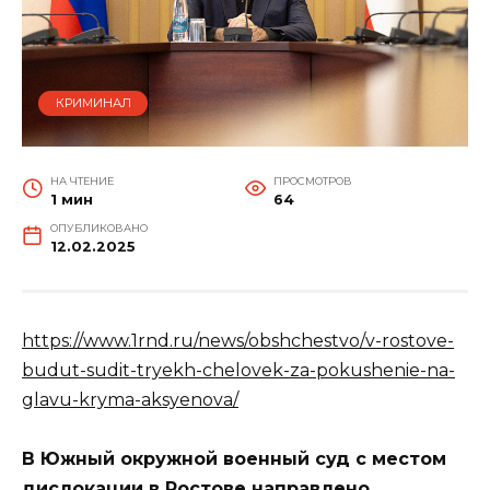
КРИМИНАЛ
НА ЧТЕНИЕ
ПРОСМОТРОВ
1 мин
64
ОПУБЛИКОВАНО
12.02.2025
https://www.1rnd.ru/news/obshchestvo/v-rostove-
budut-sudit-tryekh-chelovek-za-pokushenie-na-
glavu-kryma-aksyenova/
В Южный окружной военный суд с местом
дислокации в Ростове направлено