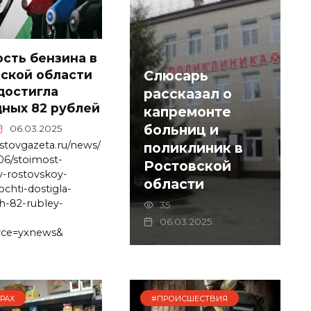
сть бензина в
Слюсарь
ской области
достигла
рассказал о
ных 82 рублей
капремонте
больниц и
06.03.2025
ostovgazeta.ru/news/
поликлиник в
06/stoimost-
Ростовской
v-rostovskoy-
области
ochti-dostigla-
h-82-rubley-
35
06.03.2025
rce=yxnews&
РАХ
#ПРОИСШЕСТВИЯ