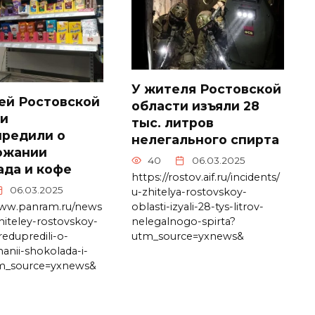
У жителя Ростовской
ей Ростовской
области изъяли 28
ти
тыс. литров
предили о
нелегального спирта
ожании
40
06.03.2025
да и кофе
https://rostov.aif.ru/incidents/
06.03.2025
u-zhitelya-rostovskoy-
oblasti-izyali-28-tys-litrov-
www.panram.ru/news
nelegalnogo-spirta?
zhiteley-rostovskoy-
utm_source=yxnews&
redupredili-o-
anii-shokolada-i-
m_source=yxnews&