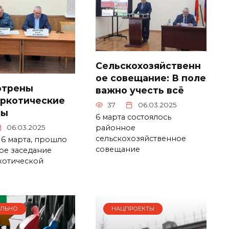
Сельскохозяйственн
ое совещание: В поле
отрены
важно учесть всё
ркотические
37
06.03.2025
сы
6 марта состоялось
06.03.2025
районное
сельскохозяйственное
 6 марта, прошло
совещание
ое заседание
котической
АЛЬНО
НАЦПРОЕКТЫ