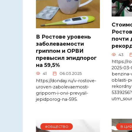
Стоимо
Ростов
В Ростове уровень
почти 
заболеваемости
рекорд
гриппом и ОРВИ
43
превысил эпидпорог
https://r
на 59,5%
2025-03-
41
06.03.2025
benzina-
oblasti-p
https://donday.ru/v-rostove-
rekordny
uroven-zabolevaemosti-
5339256?
grippom-i-orvi-prevysil-
utm_sou
jepidporog-na-595.
#ОБЩЕСТВО
В ЦИФ