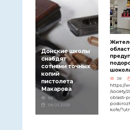
Жител
облас
Донские школы
преду
снабдят
подор
сотнями точных
шокола
копий
38
пистолета
https://
Макарова
/society/
oblasti-p
58
podorozh
06.03.2025
kofe/?ut