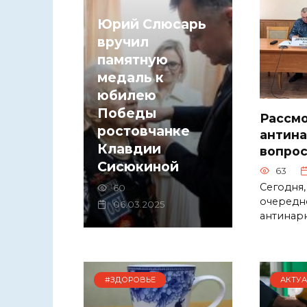
Юрий Слюсарь
вручил
памятную
медаль к
юбилею
Победы
Рассм
ростовчанке
антина
Клавдии
вопро
Сисюкиной
63
Сегодня,
60
очередн
06.03.2025
антинар
#ЗДОРОВЬЕ
АКТУ