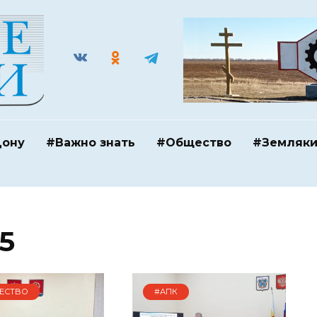
Дону
#Важно знать
#Общество
#Земляк
5
ЕСТВО
#АПК