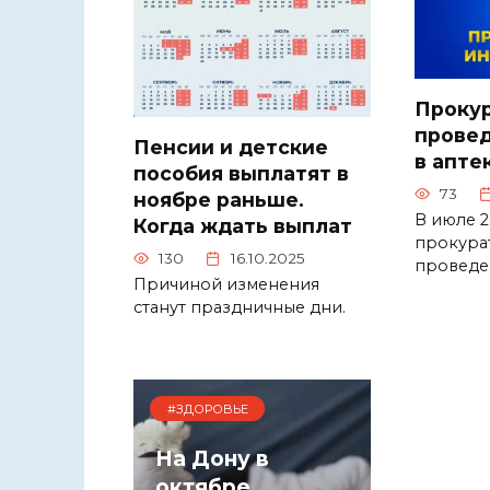
Проку
провед
Пенсии и детские
в апте
пособия выплатят в
73
ноябре раньше.
В июле 2
Когда ждать выплат
прокура
130
16.10.2025
проведе
Причиной изменения
станут праздничные дни.
#ЗДОРОВЬЕ
На Дону в
октябре