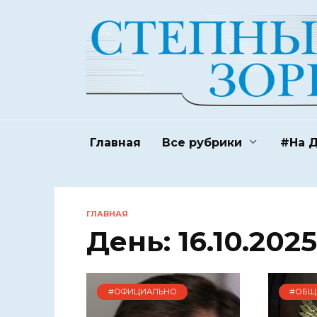
Перейти
к
содержанию
Главная
Все рубрики
#На 
ГЛАВНАЯ
День:
16.10.2025
#ОФИЦИАЛЬНО
#ОБЩ