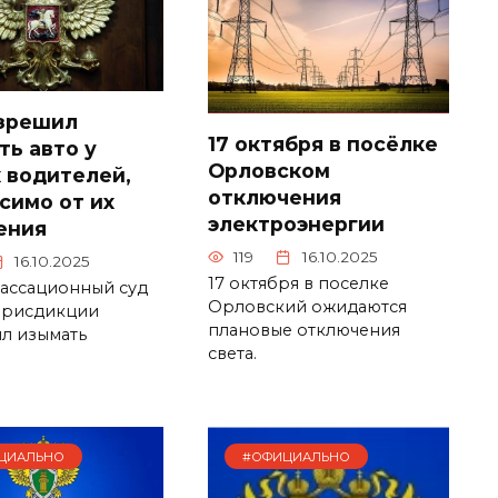
азрешил
17 октября в посёлке
ть авто у
Орловском
 водителей,
отключения
симо от их
электроэнергии
ения
119
16.10.2025
16.10.2025
17 октября в поселке
кассационный суд
Орловский ожидаются
рисдикции
плановые отключения
л изымать
света.
ЦИАЛЬНО
#ОФИЦИАЛЬНО