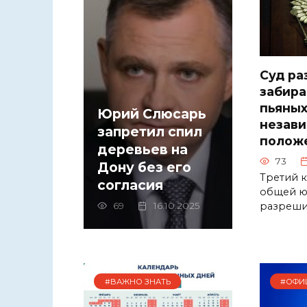
Суд р
забира
пьяных
Юрий Слюсарь
незави
запретил спил
полож
деревьев на
73
Дону без его
Третий 
согласия
общей ю
разреши
69
16.10.2025
#ВАЖНО ЗНАТЬ
#ОФИ