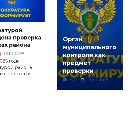
ратурой
ена проверка
Орган
ках района
муниципального
16.10.2025
контроля как
025 года
предмет
турой района
проверки
на повторная
52
16.10.2025