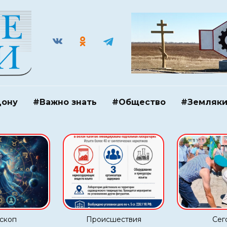
Дону
#Важно знать
#Общество
#Земляк
скоп
Происшествия
Сег