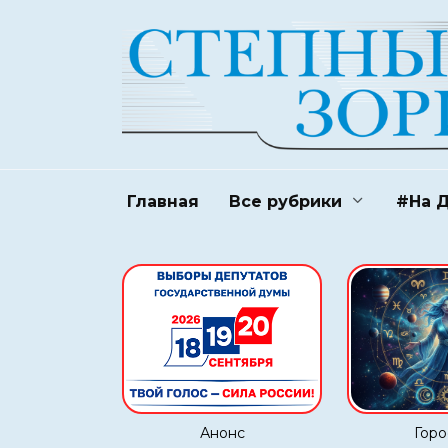
Перейти
к
содержанию
Главная
Все рубрики
#На 
Анонс
Горо