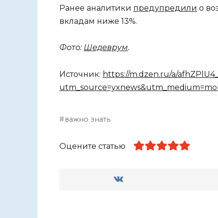
Ранее аналитики
предупредили
о во
вкладам ниже 13%.
Фото:
Шедеврум
.
Источник:
https://m.dzen.ru/a/afhZPlU
utm_source=yxnews&utm_medium=mob
важно знать
Оцените статью