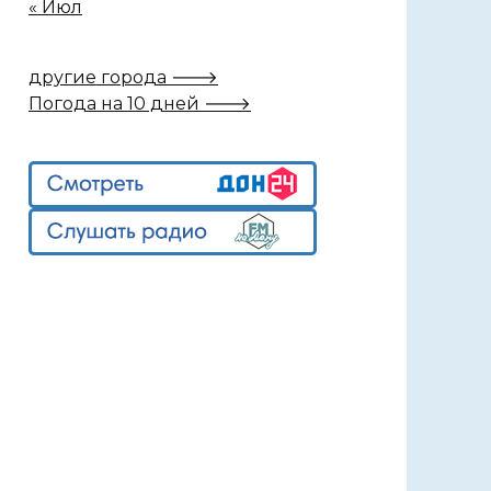
« Июл
другие города 🡒
Погода на 10 дней 🡒