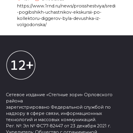
https://www.1rnd.ru/news/proisshestviya/sredi
-pogibshikh-uchastnikov-ekskursii-po-
kollektoru-diggerov-byla-devushka-iz-
volgodonska/
Сетевое издание «Степные зори» Орловского
района
зарегистрировано Федеральной службой по
надзору в сфере связи, информационных
технологий и массовых коммуникаций.
Рег. №: Эл № ФС77-82447 от 23 декабря 2021 г.
Учредитель: Общество с ограниченной