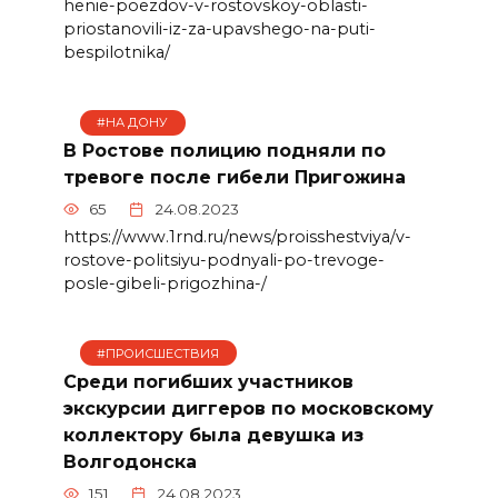
henie-poezdov-v-rostovskoy-oblasti-
priostanovili-iz-za-upavshego-na-puti-
bespilotnika/
#НА ДОНУ
В Ростове полицию подняли по
тревоге после гибели Пригожина
65
24.08.2023
https://www.1rnd.ru/news/proisshestviya/v-
rostove-politsiyu-podnyali-po-trevoge-
posle-gibeli-prigozhina-/
#ПРОИСШЕСТВИЯ
Среди погибших участников
экскурсии диггеров по московскому
коллектору была девушка из
Волгодонска
151
24.08.2023