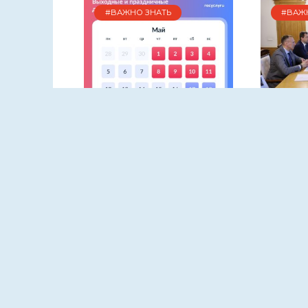
#ВАЖНО ЗНАТЬ
#ВАЖ
В Рост
област
создат
класте
Сколько отдыхаем на
майские праздники
77
Возможн
110
17.04.2025
появлен
О майских праздниках
обсудил
знает каждый. Их с
нетерпением
Около 170 млн