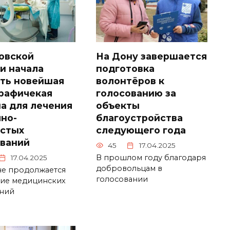
овской
На Дону завершается
и начала
подготовка
ть новейшая
волонтёров к
рафичекая
голосованию за
а для лечения
объекты
но-
благоустройства
истых
следующего года
ваний
45
17.04.2025
В прошлом году благодаря
17.04.2025
добровольцам в
не продолжается
голосовании
ие медицинских
ний