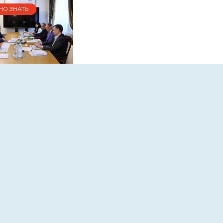
НО ЗНАТЬ
овской
и планируют
ь крупный ИТ-
р
17.04.2025
ости его
ия Юрий Слюсарь
 с руководством