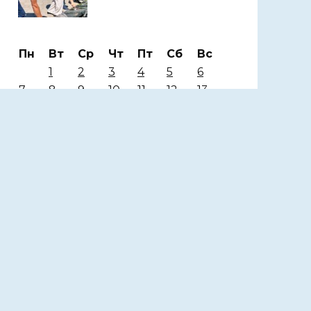
Пн
Вт
Ср
Чт
Пт
Сб
Вс
1
2
3
4
5
6
7
8
9
10
11
12
13
14
15
16
17
18
19
20
21
22
23
24
25
26
27
28
29
30
Апрель 2025
« Мар
Май »
другие города 🡒
Погода на 10 дней 🡒