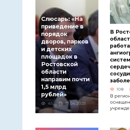
Слюсарь: «На
приведение в
В Рост
порядок
област
дворов, парков
работа
и детских
ангиог
площадок в
систем
Ростовской
сердеч
области
сосуд
направим почти
заболе
1,5 млрд
108
рублей»
В регио
оснащен
45
17.04.2025
учрежде