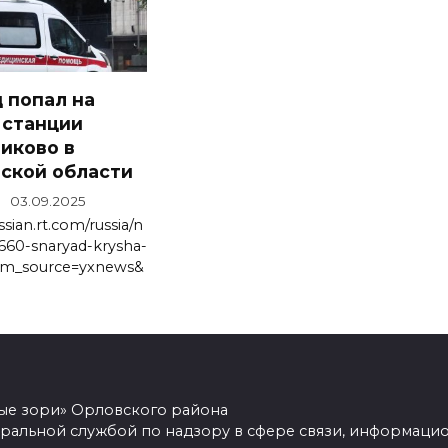
 попал на
 станции
иково в
ской области
03.09.2025
ssian.rt.com/russia/n
660-snaryad-krysha-
utm_source=yxnews&
ные зори» Орловского района
ральной службой по надзору в сфере связи, информацио