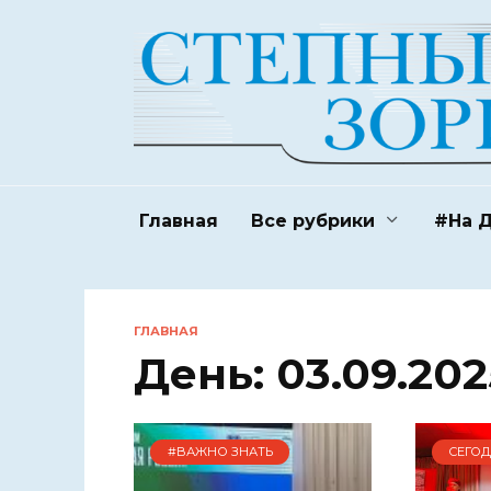
Перейти
к
содержанию
Главная
Все рубрики
#На 
ГЛАВНАЯ
День:
03.09.202
#ВАЖНО ЗНАТЬ
СЕГО