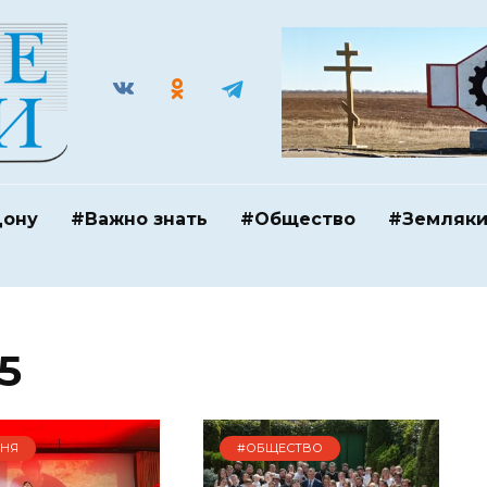
Дону
#Важно знать
#Общество
#Земляк
5
ДНЯ
#ОБЩЕСТВО