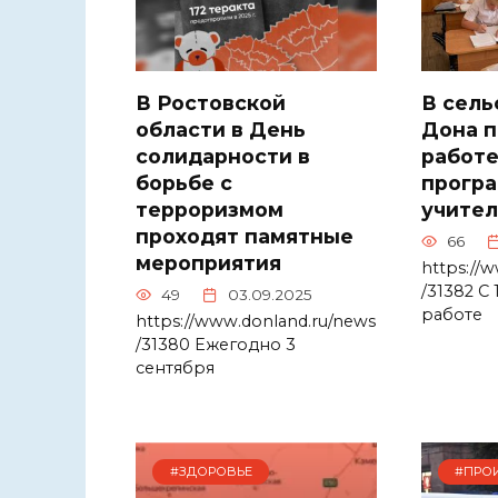
В Ростовской
В сель
области в День
Дона п
солидарности в
работе
борьбе с
прогр
терроризмом
учител
проходят памятные
66
мероприятия
https://
/31382 С 
49
03.09.2025
работе
https://www.donland.ru/news
/31380 Ежегодно 3
сентября
#ЗДОРОВЬЕ
#ПРО