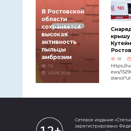
В Ростовской
области
сохраняется
Снаряд
высокая
крышу
активность
Кутейн
пыльцы
Ростов
амброзии
91
https://ru
73
ews/1529
03.09.2025
stancii?
Сетевое издание «Степ
зарегистрировано Феде