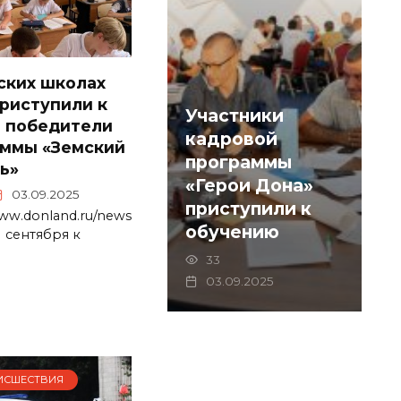
ских школах
риступили к
Участники
 победители
кадровой
аммы «Земский
программы
ь»
«Герои Дона»
03.09.2025
приступили к
www.donland.ru/news
обучению
1 сентября к
33
03.09.2025
ИСШЕСТВИЯ