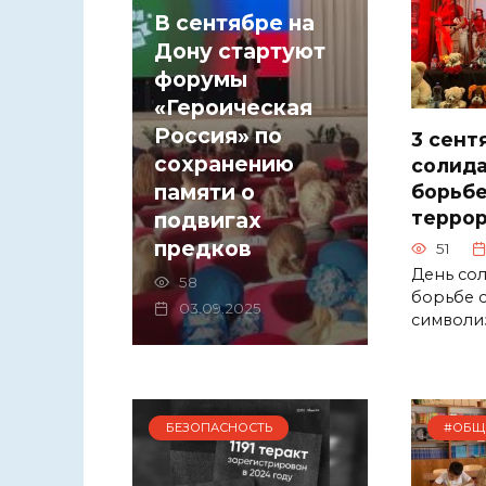
В сентябре на
Дону стартуют
форумы
«Героическая
Россия» по
3 сент
сохранению
солида
памяти о
борьбе
терро
подвигах
предков
51
День со
58
борьбе 
03.09.2025
символи
БЕЗОПАСНОСТЬ
#ОБЩ