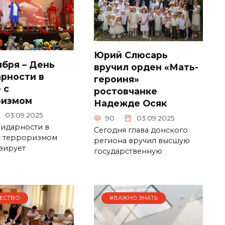
Юрий Слюсарь
ября – День
вручил орден «Мать-
рности в
героиня»
 с
ростовчанке
ризмом
Надежде Осяк
03.09.2025
90
03.09.2025
лидарности в
Сегодня глава донского
с терроризмом
региона вручил высшую
зирует
государственную
ЕСТВО
#ВАЖНО ЗНАТЬ