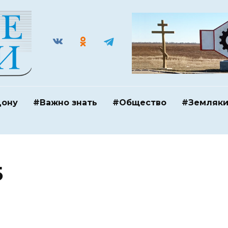
Дону
#Важно знать
#Общество
#Земляк
5