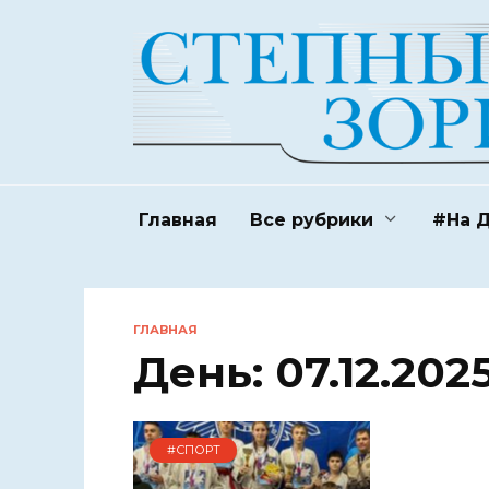
Перейти
к
содержанию
Главная
Все рубрики
#На 
ГЛАВНАЯ
День:
07.12.202
#СПОРТ