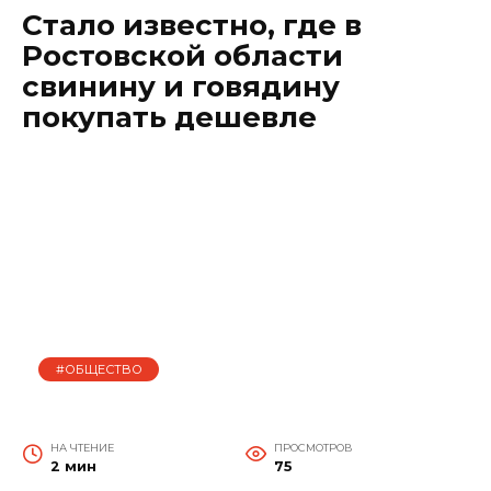
Стало известно, где в
Ростовской области
свинину и говядину
покупать дешевле
#ОБЩЕСТВО
НА ЧТЕНИЕ
ПРОСМОТРОВ
2 мин
75
ОПУБЛИКОВАНО
19.11.2024
https://rostovgazeta.ru/news/2024-11-18/stalo-
izvestno-gde-v-rostovskoy-oblasti-prodayut-
svininu-i-govyadinu-pokupat-deshevle-5250854?
utm_source=yxnews&utm_medium=mobile&utm_