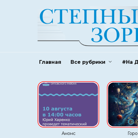
Перейти
к
содержанию
Главная
Все рубрики
#На 
Анонс
Горо