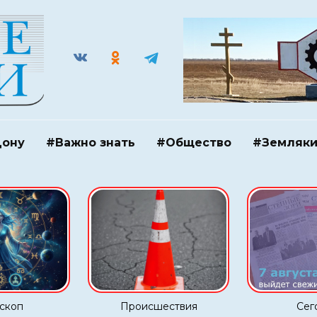
Дону
#Важно знать
#Общество
#Земляк
скоп
Происшествия
Сег