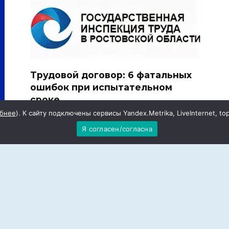
Трудовой договор: 6 фатальных
ошибок при испытательном
сроке
бнее
). К сайту подключены сервисы Yandex.Metrika, LiveInternet, to
Испытательный срок — удобный
т
инструмент для работодателя.
Я согласен/согласна
ные зори» Орловского района