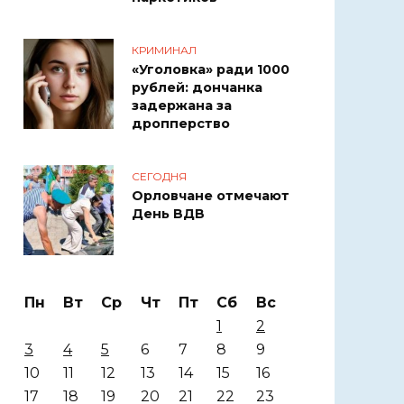
КРИМИНАЛ
«Уголовка» ради 1000
рублей: дончанка
задержана за
дропперство
СЕГОДНЯ
Орловчане отмечают
День ВДВ
Пн
Вт
Ср
Чт
Пт
Сб
Вс
1
2
3
4
5
6
7
8
9
10
11
12
13
14
15
16
17
18
19
20
21
22
23