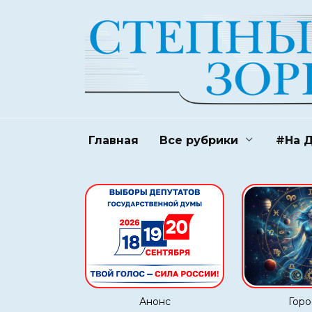
Перейти
к
содержанию
Главная
Все рубрики
#На 
Анонс
Горо