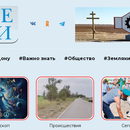
Дону
#Важно знать
#Общество
#Земляк
скоп
Происшествия
Сег