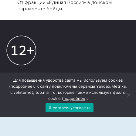
От фракции «Единая Россия» в донском
парламенте бойцы
Для повышения удобства сайта мы используем cookies
Сетевое издание «Степные зори» Орловского
(
подробнее
). К сайту подключены сервисы Yandex.Metrika,
района
LiveInternet, top.mail.ru, которые также использует файлы
зарегистрировано Федеральной службой по
cookie (
подробнее
).
надзору в сфере связи, информационных
технологий и массовых коммуникаций.
Я согласен/согласна
Рег. №: Эл № ФС77-82447 от 23 декабря 2021 г.
Учредитель: Общество с ограниченной
ответственностью «Редакция газеты «Степные
зори».